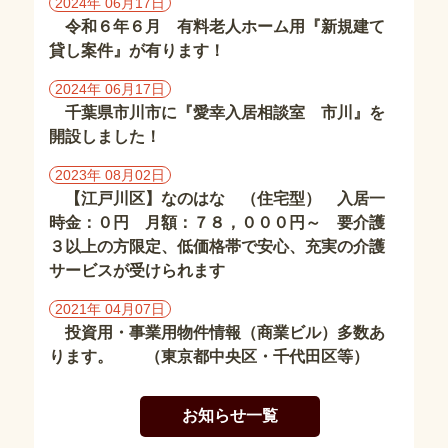
2024年 06月17日
東
令和６年６月 有料老人ホーム用『新規建て
京
都
貸し案件』が有ります！
の
2024年 06月17日
施
千葉県市川市に『愛幸入居相談室 市川』を
設
開設しました！
埼
2023年 08月02日
玉
【江戸川区】なのはな （住宅型） 入居一
県
時金：０円 月額：７８，０００円～ 要介護
の
３以上の方限定、低価格帯で安心、充実の介護
施
設
サービスが受けられます
2021年 04月07日
茨
投資用・事業用物件情報（商業ビル）多数あ
城
ります。 （東京都中央区・千代田区等）
県
の
施
お知らせ一覧
設