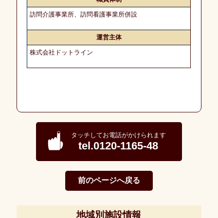
デ
ィ
訪問介護事業所、訪問看護事業所併設
カ
ル
に
運営主体
つ
い
株式会社ドットライン
て
会
社
概
要
タッチしてお電話がかけられます
募
tel.0120-1165-48
集・
採
用
前のページへ戻る
個
人
情
地域別施設情報