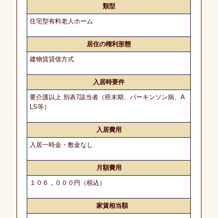
類型
介
の
住宅型有料老人ホーム
流
れ
居住の権利形態
建物賃貸借方式
よ
く
入居時要件
あ
る
要介護以上 別表7該当者（癌末期、パーキンソン病、A
ご
LS等）
質
問
入居費用
入居一時金・敷金なし
コ
ン
サ
月額費用
ル
テ
１０６，０００円（税込）
ィ
ン
グ
家賃相当額
業