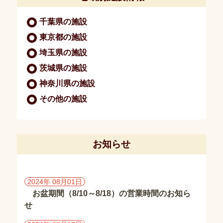
報
保
千葉県の施設
護
方
東京都の施設
針・
埼玉県の施設
著
作
茨城県の施設
権
神奈川県の施設
その他の施設
施
設
情
報
お知らせ
千
葉
県
の
2024年 08月01日
施
お盆期間（8/10～8/18）の営業時間のお知ら
設
せ