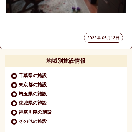
デ
ィ
カ
ル
に
つ
い
て
2022年 06月13日
会
社
地域別施設情報
概
要
千葉県の施設
募
東京都の施設
集・
埼玉県の施設
採
用
茨城県の施設
神奈川県の施設
個
その他の施設
人
情