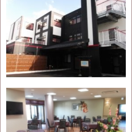
介
の
流
れ
よ
く
あ
る
ご
質
問
コ
ン
サ
ル
テ
ィ
ン
グ
業