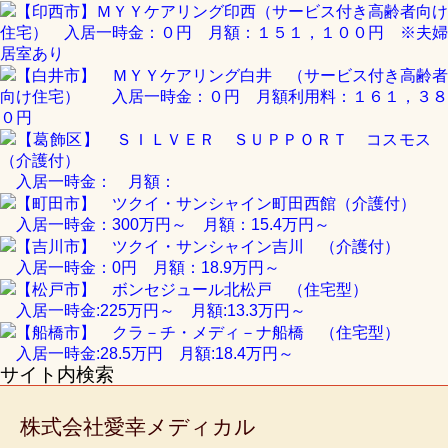
【印西市】ＭＹＹケアリング印西（サービス付き高齢者向け
神
住宅） 入居一時金：０円 月額：１５１，１００円 ※夫婦
奈
居室あり
川
【白井市】 ＭＹＹケアリング白井 （サービス付き高齢者
県
向け住宅） 入居一時金：０円 月額利用料：１６１，３８
の
０円
施
【葛飾区】 ＳＩＬＶＥＲ ＳＵＰＰＯＲＴ コスモス
設
（介護付）
入居一時金： 月額：
【町田市】 ツクイ・サンシャイン町田西館（介護付）
そ
入居一時金：300万円～ 月額：15.4万円～
の
他
【吉川市】 ツクイ・サンシャイン吉川 （介護付）
の
入居一時金：0円 月額：18.9万円～
施
【松戸市】 ボンセジュール北松戸 （住宅型）
設
入居一時金:225万円～ 月額:13.3万円～
【船橋市】 クラ－チ・メディ－ナ船橋 （住宅型）
入居一時金:28.5万円 月額:18.4万円～
サイト内検索
株式会社愛幸メディカル