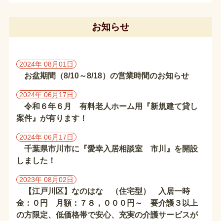
報
保
護
お知らせ
方
針・
著
2024年 08月01日
作
お盆期間（8/10～8/18）の営業時間のお知らせ
権
2024年 06月17日
施
令和６年６月 有料老人ホーム用『新規建て貸し
設
情
案件』が有ります！
報
2024年 06月17日
千
千葉県市川市に『愛幸入居相談室 市川』を開設
葉
しました！
県
の
2023年 08月02日
施
【江戸川区】なのはな （住宅型） 入居一時
設
金：０円 月額：７８，０００円～ 要介護３以上
の方限定、低価格帯で安心、充実の介護サービスが