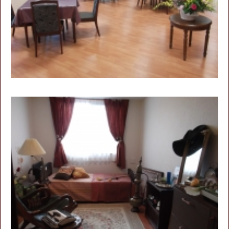
務
土
地
活
用
M
＆
A
人
材
紹
介・
斡
旋
愛
幸
メ