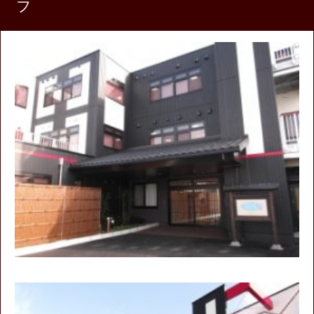
フ
知
ら
せ
愛
幸
入
居
相
談
室
施
設
紹
介
に
つ
い
て
紹