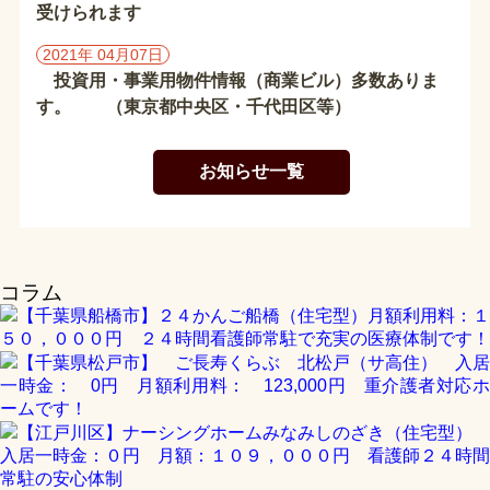
東
受けられます
京
都
2021年 04月07日
の
投資用・事業用物件情報（商業ビル）多数ありま
施
す。 （東京都中央区・千代田区等）
設
お知らせ一覧
埼
玉
県
の
施
コラム
設
【千葉県船橋市】２４かんご船橋（住宅型）月額利用料：１
５０，０００円 ２４時間看護師常駐で充実の医療体制です！
茨
【千葉県松戸市】 ご長寿くらぶ 北松戸（サ高住） 入居
城
一時金： 0円 月額利用料： 123,000円 重介護者対応ホ
県
ームです！
の
【江戸川区】ナーシングホームみなみしのざき（住宅型）
施
入居一時金：０円 月額：１０９，０００円 看護師２４時間
設
常駐の安心体制