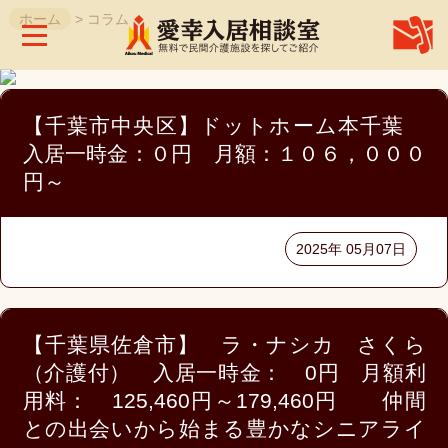
ホーム
> コラム
株
式
会
社
愛
幸
メ
【千葉市中央区】ドットホーム本千葉
デ
入居一時金：０円 月額：１０６，０００
ィ
カ
円～
ル
ホ
2025年 05月07日
ー
ム
お
【千葉県佐倉市】 ラ・ナシカ さくら
問
合
（介護付） 入居一時金： 0円 月額利
せ
用料： 125,460円～179,460円 仲間
との出会いから始まる豊かなシニアライ
お