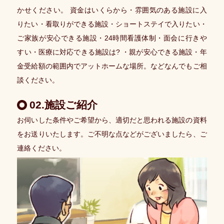
介
かせください。 資金はいくらから・雰囲気のある施設に入
の
りたい・看取りができる施設・ショートステイで入りたい・
流
ご家族が安心できる施設・24時間看護体制・面会に行きや
れ
すい・医療に対応できる施設は? ・親が安心できる施設・年
よ
金受給額の範囲内でアットホームな場所。などなんでもご相
く
談ください。
あ
る
02.施設ご紹介
ご
質
お伺いした条件やご希望から、適切だと思われる施設の資料
問
をお送りいたします。ご不明な点などがございましたら、ご
連絡ください。
コ
ン
サ
ル
テ
ィ
ン
グ
業