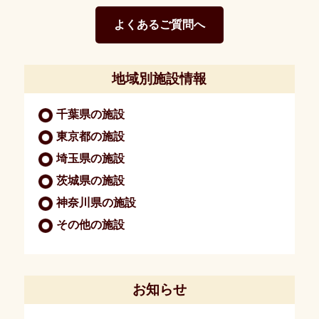
報
保
よくあるご質問へ
護
方
針・
地域別施設情報
著
作
権
千葉県の施設
東京都の施設
施
設
埼玉県の施設
情
報
茨城県の施設
神奈川県の施設
千
その他の施設
葉
県
の
施
お知らせ
設