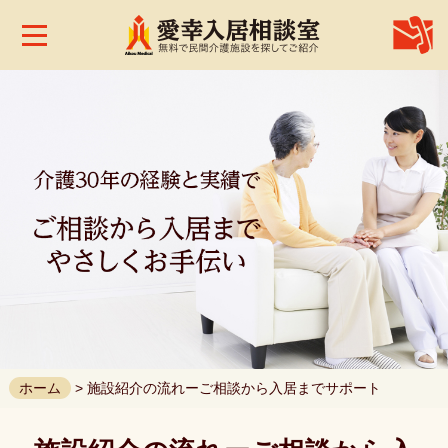
株
式
会
社
愛
幸
メ
デ
ィ
カ
ル
ホ
ー
ム
お
問
合
せ
ホーム
> 施設紹介の流れーご相談から入居までサポート
お