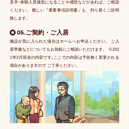
デ
見学･体験入居後気になることや感想などがあれば、ご相談
ィ
ください。 難しい『重要事項説明書』も、判り易くご説明
カ
ル
致します。
に
つ
い
05.ご契約・ご入居
て
施設が気に入られた場合はホームへお申込ください。 ご入
会
居準備などについてもお気軽にご相談いただけます。 ※202
社
1年2月現在の内容です｡ここでの内容は予告無く変更される
概
要
場合がありますので ご了承ください。
募
集・
採
用
個
人
情