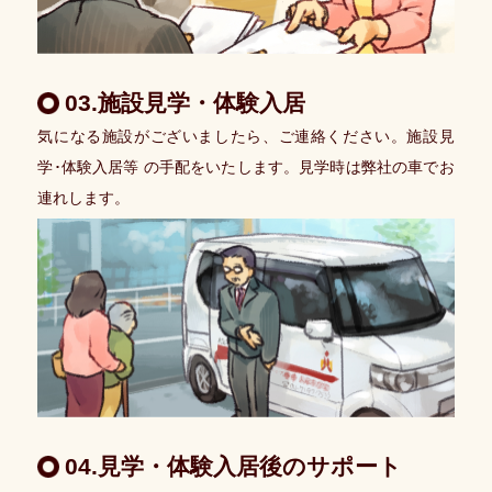
務
土
地
03.施設見学・体験入居
活
用
気になる施設がございましたら、ご連絡ください。施設見
学･体験入居等 の手配をいたします。見学時は弊社の車でお
M
連れします。
＆
A
人
材
紹
介・
斡
旋
愛
幸
04.見学・体験入居後のサポート
メ