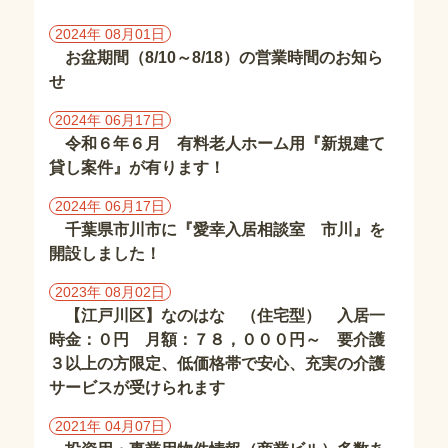
東
京
2024年 08月01日
都
お盆期間（8/10～8/18）の営業時間のお知ら
の
せ
施
設
2024年 06月17日
令和６年６月 有料老人ホーム用『新規建て
埼
貸し案件』が有ります！
玉
県
2024年 06月17日
の
千葉県市川市に『愛幸入居相談室 市川』を
施
開設しました！
設
2023年 08月02日
【江戸川区】なのはな （住宅型） 入居一
茨
時金：０円 月額：７８，０００円～ 要介護
城
県
３以上の方限定、低価格帯で安心、充実の介護
の
サービスが受けられます
施
設
2021年 04月07日