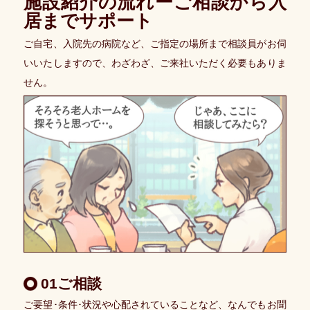
施設紹介の流れーご相談から入
知
居までサポート
ら
せ
ご自宅、入院先の病院など、ご指定の場所まで相談員がお伺
いいたしますので、わざわざ、ご来社いただく必要もありま
愛
幸
せん。
入
居
相
談
室
施
設
紹
介
に
つ
い
て
01ご相談
ご要望･条件･状況や心配されていることなど、なんでもお聞
紹