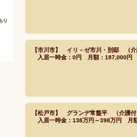
あり
【市川市】 イリ－ゼ市川・別邸 （
入居一時金：0円 月額：187,000円
【松戸市】 グランデ常盤平 （介護
入居一時金：138万円～398万円 月額：