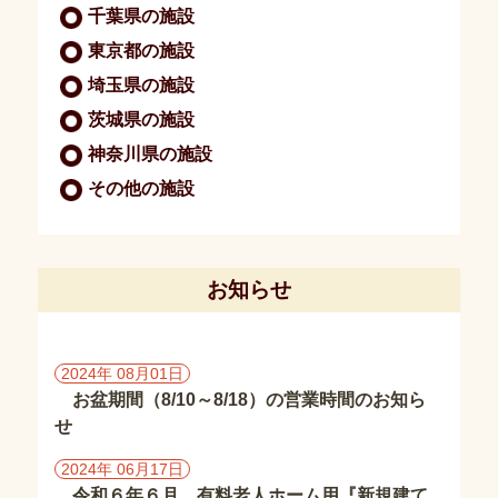
報
千葉県の施設
保
東京都の施設
護
方
埼玉県の施設
針・
茨城県の施設
著
作
神奈川県の施設
権
その他の施設
施
設
情
報
お知らせ
千
葉
2024年 08月01日
県
お盆期間（8/10～8/18）の営業時間のお知ら
の
せ
施
設
2024年 06月17日
令和６年６月 有料老人ホーム用『新規建て