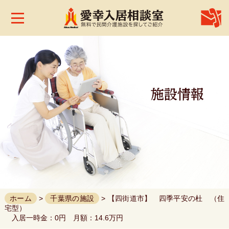
株
式
会
社
愛
幸
メ
デ
ィ
カ
ル
ホ
ー
ム
お
問
合
せ
ホーム
>
千葉県の施設
> 【四街道市】 四季平安の杜 （住
宅型）
入居一時金：0円 月額：14.6万円
お