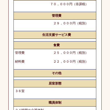
務
７０，０００円（非課税）
土
管理費
地
活
２９，０００円（税別）
用
生活支援サービス費
M
＆
食費
A
管理費 ２５，０００円（税別）
人
材料費 ２２，０００円（税別）
材
紹
その他
介・
斡
居室形態
旋
３６室
愛
職員体制
幸
メ