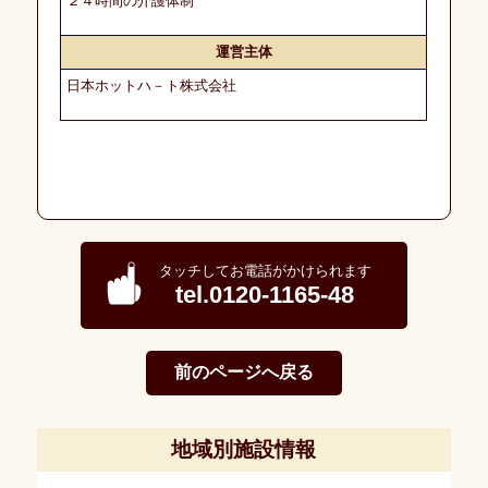
２４時間の介護体制
デ
ィ
カ
運営主体
ル
に
日本ホットハ－ト株式会社
つ
い
て
会
社
概
要
タッチしてお電話がかけられます
tel.0120-1165-48
募
集・
採
前のページへ戻る
用
個
地域別施設情報
人
情