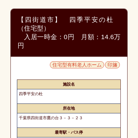
知
ら
せ
【四街道市】 四季平安の杜
（住宅型）
愛
入居一時金：0円 月額：14.6万
幸
入
円
居
相
談
室
住宅型有料老人ホーム
印旛
施
設
施設名
紹
四季平安の杜
介
に
つ
所在地
い
千葉県四街道市鷹の台３－３－２３
て
最寄駅・バス停
紹