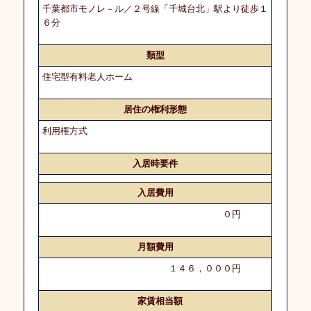
千葉都市モノレ－ル／２号線「千城台北」駅より徒歩１
介
６分
の
流
れ
類型
住宅型有料老人ホーム
よ
く
居住の権利形態
あ
利用権方式
る
ご
質
入居時要件
問
入居費用
コ
０円
ン
サ
ル
月額費用
テ
ィ
１４６，０００円
ン
グ
業
家賃相当額