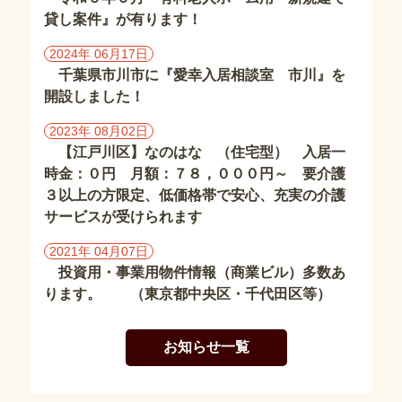
東
貸し案件』が有ります！
京
都
2024年 06月17日
の
千葉県市川市に『愛幸入居相談室 市川』を
施
開設しました！
設
2023年 08月02日
埼
【江戸川区】なのはな （住宅型） 入居一
玉
時金：０円 月額：７８，０００円～ 要介護
県
３以上の方限定、低価格帯で安心、充実の介護
の
サービスが受けられます
施
設
2021年 04月07日
投資用・事業用物件情報（商業ビル）多数あ
茨
ります。 （東京都中央区・千代田区等）
城
県
の
お知らせ一覧
施
設