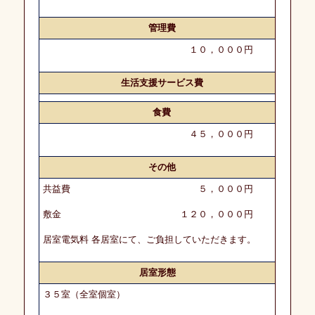
務
管理費
土
地
１０，０００円
活
用
生活支援サービス費
食費
M
＆
４５，０００円
A
その他
人
共益費 ５，０００円
材
紹
敷金 １２０，０００円
介・
斡
居室電気料 各居室にて、ご負担していただきます。
旋
居室形態
愛
３５室（全室個室）
幸
メ