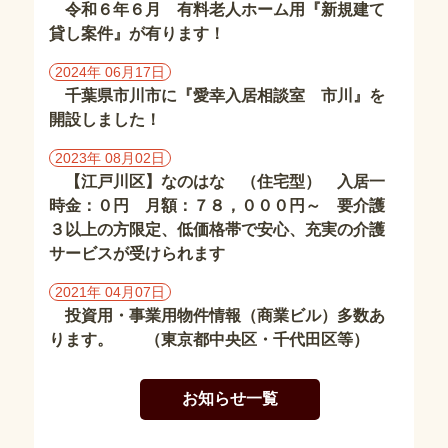
東
令和６年６月 有料老人ホーム用『新規建て
京
貸し案件』が有ります！
都
の
2024年 06月17日
施
千葉県市川市に『愛幸入居相談室 市川』を
設
開設しました！
2023年 08月02日
埼
【江戸川区】なのはな （住宅型） 入居一
玉
時金：０円 月額：７８，０００円～ 要介護
県
の
３以上の方限定、低価格帯で安心、充実の介護
施
サービスが受けられます
設
2021年 04月07日
投資用・事業用物件情報（商業ビル）多数あ
茨
ります。 （東京都中央区・千代田区等）
城
県
の
お知らせ一覧
施
設