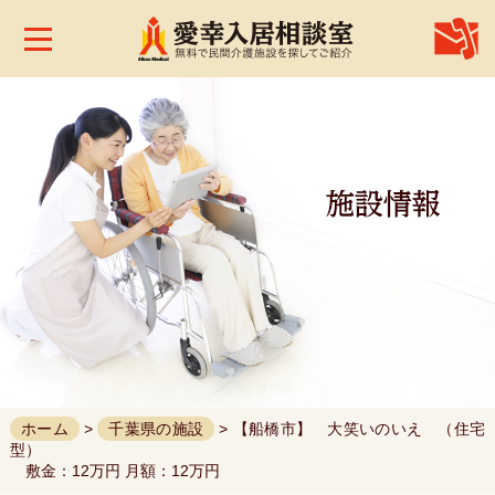
株
式
会
社
愛
幸
メ
デ
ィ
カ
ル
ホ
ー
ム
お
問
合
せ
ホーム
>
千葉県の施設
> 【船橋市】 大笑いのいえ （住宅
型）
敷金：12万円 月額：12万円
お