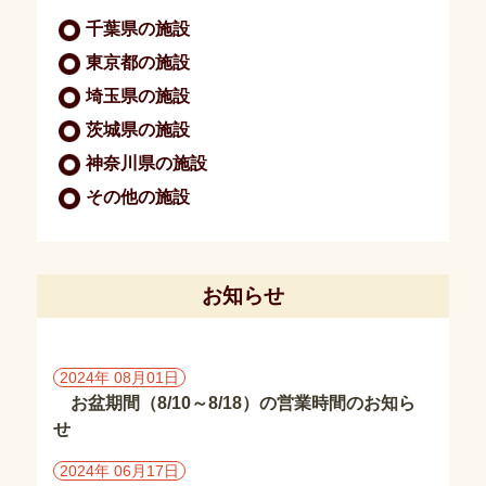
報
千葉県の施設
保
護
東京都の施設
方
埼玉県の施設
針・
著
茨城県の施設
作
神奈川県の施設
権
その他の施設
施
設
情
報
お知らせ
千
葉
県
2024年 08月01日
の
お盆期間（8/10～8/18）の営業時間のお知ら
施
せ
設
2024年 06月17日