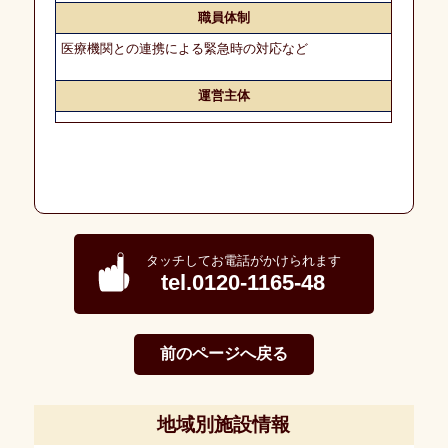
デ
職員体制
ィ
カ
医療機関との連携による緊急時の対応など
ル
に
つ
運営主体
い
て
会
社
概
要
タッチしてお電話がかけられます
tel.0120-1165-48
募
集・
採
用
前のページへ戻る
個
人
地域別施設情報
情