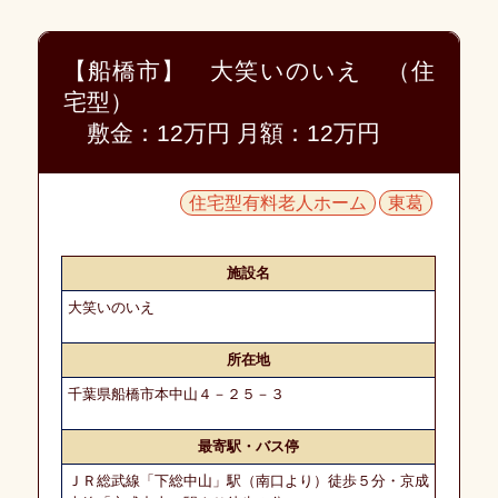
知
ら
せ
【船橋市】 大笑いのいえ （住
宅型）
愛
敷金：12万円 月額：12万円
幸
入
居
相
談
住宅型有料老人ホーム
東葛
室
施
施設名
設
大笑いのいえ
紹
介
所在地
に
つ
千葉県船橋市本中山４－２５－３
い
て
最寄駅・バス停
ＪＲ総武線「下総中山」駅（南口より）徒歩５分・京成
紹