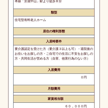
本線「京成中山」駅より徒歩８分
介
の
類型
流
れ
住宅型有料老人ホーム
居住の権利形態
よ
く
入居時要件
あ
る
要介護認定を受けた方（要介護３以上も可）・退院後の
ご
お住いをお探しの方・ご自宅での生活に不安をお探しの
質
方・共同生活が営める方（自害、他害行為のない方）
問
入居費用
コ
０円
ン
サ
ル
月額費用
テ
ィ
ン
家賃相当額
グ
業
６０，０００円