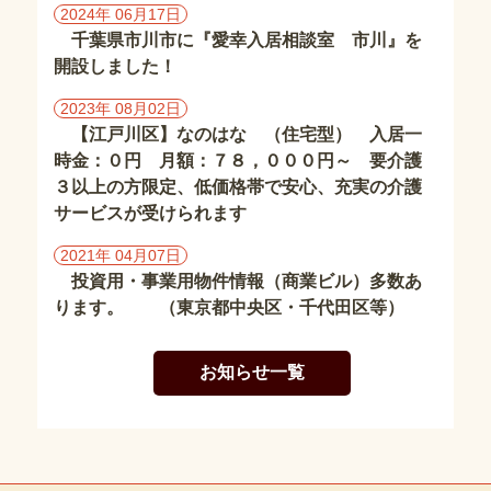
東
2024年 06月17日
京
千葉県市川市に『愛幸入居相談室 市川』を
都
開設しました！
の
施
2023年 08月02日
設
【江戸川区】なのはな （住宅型） 入居一
時金：０円 月額：７８，０００円～ 要介護
埼
３以上の方限定、低価格帯で安心、充実の介護
玉
サービスが受けられます
県
の
2021年 04月07日
施
投資用・事業用物件情報（商業ビル）多数あ
設
ります。 （東京都中央区・千代田区等）
茨
お知らせ一覧
城
県
の
施
設