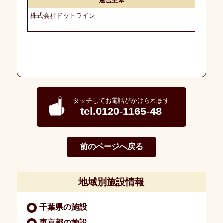
運営主体
デ
ィ
株式会社ドットライン
カ
ル
に
つ
い
て
会
社
タッチしてお電話がかけられます
概
tel.0120-1165-48
要
募
前のページへ戻る
集・
採
用
地域別施設情報
個
人
千葉県の施設
情
東京都の施設