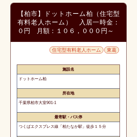
知
ら
【柏市】ドットホーム柏（住宅型
せ
有料老人ホーム） 入居一時金：
０円 月額：１０６，０００円～
愛
幸
入
居
住宅型有料老人ホーム
東葛
相
談
室
施設名
施
ドットホーム柏
設
紹
所在地
介
に
千葉県柏市大室901-1
つ
い
最寄駅・バス停
て
つくばエクスプレス線「柏たなか駅」徒歩１５分
紹