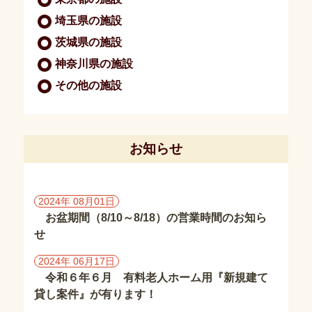
報
保
埼玉県の施設
護
茨城県の施設
方
神奈川県の施設
針・
著
その他の施設
作
権
施
お知らせ
設
情
報
2024年 08月01日
千
お盆期間（8/10～8/18）の営業時間のお知ら
葉
せ
県
の
2024年 06月17日
施
令和６年６月 有料老人ホーム用『新規建て
設
貸し案件』が有ります！