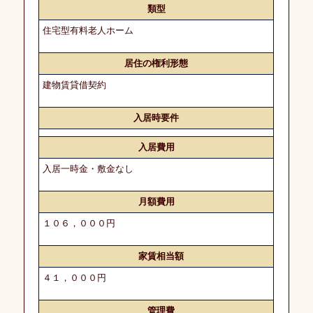
類型
介
の
住宅型有料老人ホーム
流
れ
居住の権利形態
建物賃貸借契約
よ
く
入居時要件
あ
る
入居費用
ご
質
入居一時金・敷金なし
問
月額費用
コ
１０６，０００円
ン
サ
ル
家賃相当額
テ
ィ
４１，０００円
ン
グ
業
管理費