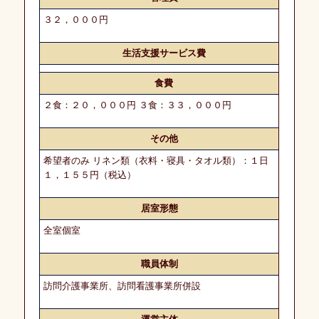
務
３２，０００円
土
地
生活支援サービス費
活
用
食費
２食：２０，０００円 ３食：３３，０００円
M
＆
その他
A
希望者のみ リネン類（衣料・寝具・タオル類）：１日
１，１５５円（税込）
人
材
紹
居室形態
介・
全室個室
斡
旋
職員体制
訪問介護事業所、訪問看護事業所併設
愛
幸
メ