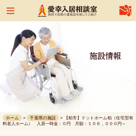
株
式
会
社
愛
幸
メ
デ
ィ
カ
ル
ホ
ー
ム
お
問
合
せ
ホーム
>
千葉県の施設
> 【柏市】ドットホーム柏（住宅型有
料老人ホーム） 入居一時金：０円 月額：１０６，０００円～
お