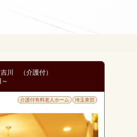
ン吉川 （介護付）
万円～
介護付有料老人ホーム
埼玉東部