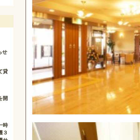
らせ
て貸
を開
一時
護３