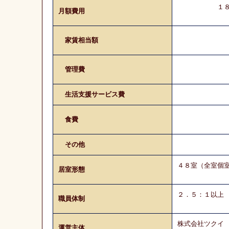
１８９，０
月額費用
０円～
家賃相当額
１３
管理費
生活支援サービス費
５４
食費
その他
４８室（全室個
居室形態
２．５：１以上
職員体制
株式会社ツクイ
運営主体