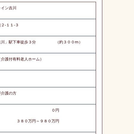
ャイン吉川
２-１１-３
「吉川」駅下車徒歩３分 （約３００ⅿ）
（介護付有料老人ホーム）
要介護の方
い方式） ０円
） ３８０万円～９８０万円