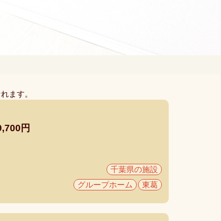
なれます。
）
700円
千葉県の施設
グループホーム
東葛