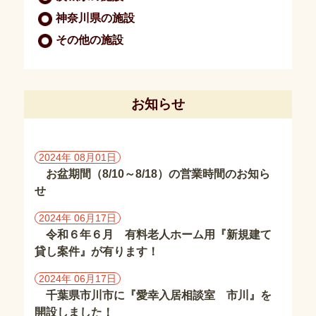
務
神奈川県の施設
土
その他の施設
地
活
用
お知らせ
M
＆
A
2024年 08月01日
お盆期間（8/10～8/18）の営業時間のお知ら
人
せ
材
紹
2024年 06月17日
介・
令和６年６月 有料老人ホーム用『新規建て
斡
旋
貸し案件』が有ります！
2024年 06月17日
愛
千葉県市川市に『愛幸入居相談室 市川』を
幸
メ
開設しました！