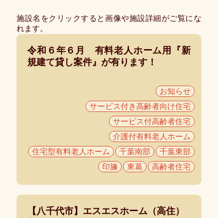
知
ら
施設名をクリックすると画像や施設詳細がご覧にな
せ
れます。
令和６年６月 有料老人ホーム用『新
愛
幸
規建て貸し案件』が有ります！
入
居
相
談
お知らせ
室
サービス付き高齢者向け住宅
施
サービス付高齢者住宅
設
介護付有料老人ホーム
紹
介
住宅型有料老人ホーム
千葉南部
千葉東部
に
印旛
東葛
高齢者住宅
つ
い
て
【八千代市】エスエスホーム（高住）
紹