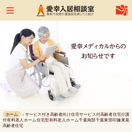
株
式
会
社
愛
幸
メ
デ
ィ
カ
ル
ホ
ー
ム
お
問
合
せ
ホーム
›
サービス付き高齢者向け住宅
サービス付高齢者住宅
介護
付有料老人ホーム
住宅型有料老人ホーム
千葉南部
千葉東部
印旛
東葛
高齢者住宅
お