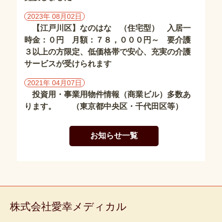
デ
ィ
2023年 08月02日
カ
ル
【江戸川区】なのはな （住宅型） 入居一
に
時金：０円 月額：７８，０００円～ 要介護
つ
い
３以上の方限定、低価格帯で安心、充実の介護
て
サービスが受けられます
会
2021年 04月07日
社
投資用・事業用物件情報（商業ビル）多数あ
概
ります。 （東京都中央区・千代田区等）
要
お知らせ一覧
募
集・
採
用
個
株式会社愛幸メディカル
人
情