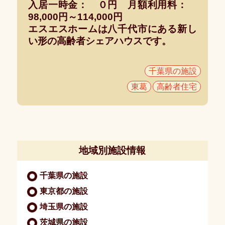
入居一時金： ０円 月額利用料：
介
98,000円～114,000円
の
エスエスホームは八千代市にある新し
流
い形の高齢者シェアハウスです。
れ
よ
千葉県の施設
く
東葛
高齢者住宅
あ
る
ご
質
問
地域別施設情報
コ
ン
サ
千葉県の施設
ル
テ
東京都の施設
ィ
ン
埼玉県の施設
グ
業
茨城県の施設